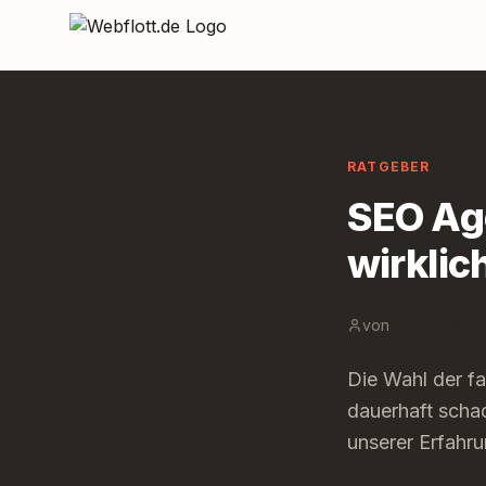
Zum Inhalt springen
RATGEBER
SEO Ag
wirkli
von
Bastian Sau
Die Wahl der fa
dauerhaft schad
unserer Erfahr