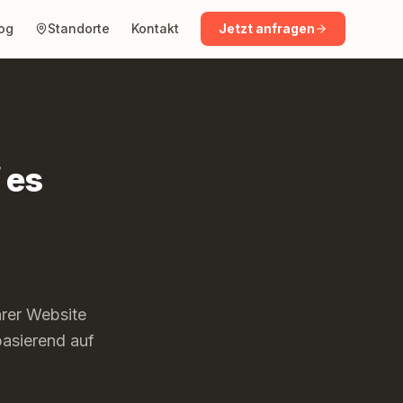
og
Standorte
Kontakt
Jetzt anfragen
 es
hrer Website
basierend auf