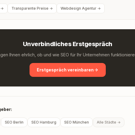
 →
Transparente Preise →
Webdesign Agentur →
Unverbindliches Erstgespräch
igen Ihnen ehrlich, ob und wie SEO für Ihr Unternehmen funktioniere
Erstgespräch vereinbaren
eber:
SEO Berlin
SEO Hamburg
SEO München
Alle Städte →