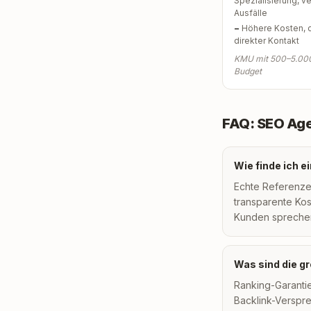
Spezialisierung, ve
Ausfälle
−
Höhere Kosten, 
direkter Kontakt
KMU mit 500–5.00
Budget
FAQ: SEO Age
Wie finde ich 
Echte Referenze
transparente Ko
Kunden spreche
Was sind die g
Ranking-Garanti
Backlink-Verspr