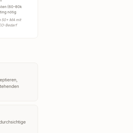
n
sten (60–80k
iting nötig
ab 50+ MA mit
EO-Bedarf
eptieren,
estehenden
durchsichtige