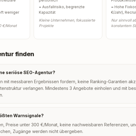
rtretbare
persönlich
Produktwisse
−
Ausfallrisiko, begrenzte
−
Hohe Fixko
oft weniger
Kapazität
€/Jahr), Recru
Kleine Unternehmen, fokussierte
Nur sinnvoll 
0 €/Monat
Projekte
konstantem S
ntur finden
eine seriöse SEO-Agentur?
n mit messbaren Ergebnissen fordern, keine Ranking-Garantien akz
stenstruktur verlangen. Mindestens 3 Angebote einholen und mit b
n.
rößten Warnsignale?
en, Preise unter 300 €/Monat, keine nachweisbaren Referenzen, un
echen, Zugänge werden nicht übergeben.