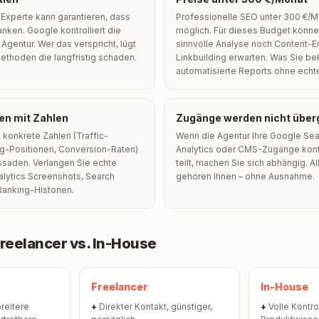
Experte kann garantieren, dass
Professionelle SEO unter 300 €/Mo
ranken. Google kontrolliert die
möglich. Für dieses Budget könn
 Agentur. Wer das verspricht, lügt
sinnvolle Analyse noch Content-E
Methoden die langfristig schaden.
Linkbuilding erwarten. Was Sie 
automatisierte Reports ohne echte
en mit Zahlen
Zugänge werden nicht übe
konkrete Zahlen (Traffic-
Wenn die Agentur Ihre Google Sea
ng-Positionen, Conversion-Raten)
Analytics oder CMS-Zugänge kontro
ssaden. Verlangen Sie echte
teilt, machen Sie sich abhängig. A
alytics Screenshots, Search
gehören Ihnen – ohne Ausnahme.
anking-Historien.
Freelancer vs. In-House
Freelancer
In-House
reitere
+
Direkter Kontakt, günstiger,
+
Volle Kontro