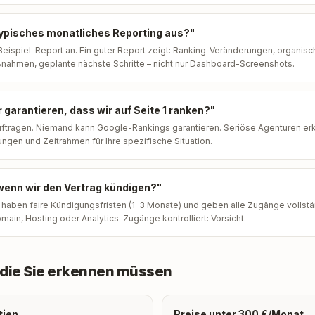
 typisches monatliches Reporting aus?"
Beispiel-Report an. Ein guter Report zeigt: Ranking-Veränderungen, organisch
nahmen, geplante nächste Schritte – nicht nur Dashboard-Screenshots.
 garantieren, dass wir auf Seite 1 ranken?"
uftragen. Niemand kann Google-Rankings garantieren. Seriöse Agenturen er
ungen und Zeitrahmen für Ihre spezifische Situation.
wenn wir den Vertrag kündigen?"
haben faire Kündigungsfristen (1–3 Monate) und geben alle Zugänge vollst
main, Hosting oder Analytics-Zugänge kontrolliert: Vorsicht.
die Sie erkennen müssen
tien
Preise unter 300 €/Monat