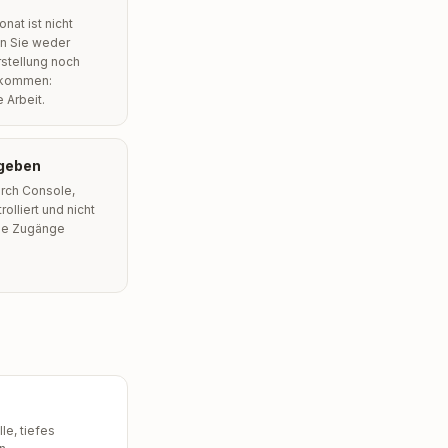
nat ist nicht
en Sie weder
rstellung noch
bekommen:
 Arbeit.
rgeben
rch Console,
lliert und nicht
lle Zugänge
lle, tiefes