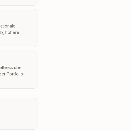
ationale
rb, höhere
ellness über
er Portfolio-