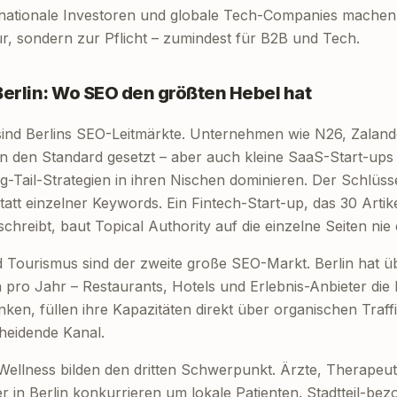
rnationale Investoren und globale Tech-Companies machen
r, sondern zur Pflicht – zumindest für B2B und Tech.
Berlin: Wo SEO den größten Hebel hat
ind Berlins SEO-Leitmärkte. Unternehmen wie N26, Zalan
n den Standard gesetzt – aber auch kleine SaaS-Start-ups
g-Tail-Strategien in ihren Nischen dominieren. Der Schlüsse
att einzelner Keywords. Ein Fintech-Start-up, das 30 Artik
hreibt, baut Topical Authority auf die einzelne Seiten nie 
Tourismus sind der zweite große SEO-Markt. Berlin hat üb
ro Jahr – Restaurants, Hotels und Erlebnis-Anbieter die 
ken, füllen ihre Kapazitäten direkt über organischen Traf
cheidende Kanal.
Wellness bilden den dritten Schwerpunkt. Ärzte, Therapeu
r in Berlin konkurrieren um lokale Patienten. Stadtteil-b