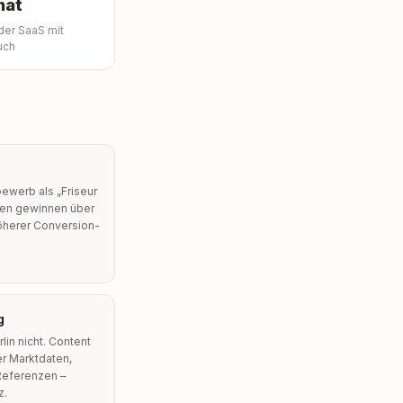
nat
der SaaS mit
uch
bewerb als „Friseur
men gewinnen über
höherer Conversion-
g
lin nicht. Content
er Marktdaten,
Referenzen –
z.