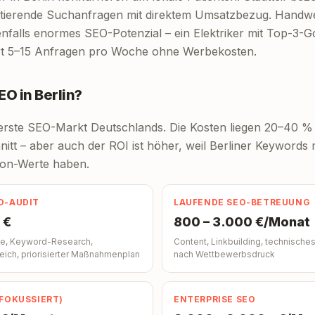
tierende Suchanfragen mit direktem Umsatzbezug. Handwe
nfalls enormes SEO-Potenzial – ein Elektriker mit Top-3-
rt 5–15 Anfragen pro Woche ohne Werbekosten.
O in Berlin?
euerste SEO-Markt Deutschlands. Die Kosten liegen 20–40 
tt – aber auch der ROI ist höher, weil Berliner Keywords 
on-Werte haben.
O-AUDIT
LAUFENDE SEO-BETREUUNG
 €
800 – 3.000 €/Monat
se, Keyword-Research,
Content, Linkbuilding, technisches
ich, priorisierter Maßnahmenplan
nach Wettbewerbsdruck
(FOKUSSIERT)
ENTERPRISE SEO