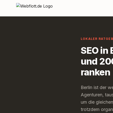
Zum Inhalt springen
LOKALER RATGE
SEO in 
und 200
ranken
Berlin ist der
Agenturen, tau
um die gleichen
trotzdem organ