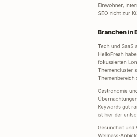
Einwohner, inte
SEO nicht zur Kü
Branchen in 
Tech und SaaS s
HelloFresh habe
fokussierten Lon
Themencluster st
Themenbereich sc
Gastronomie und 
Übernachtungen p
Keywords gut ran
ist hier der ents
Gesundheit und 
Wellness-Anbiete