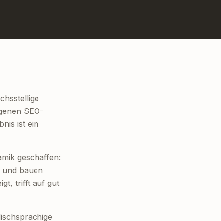
chsstellige
eigenen SEO-
nis ist ein
amik geschaffen:
ng und bauen
t, trifft auf gut
glischsprachige