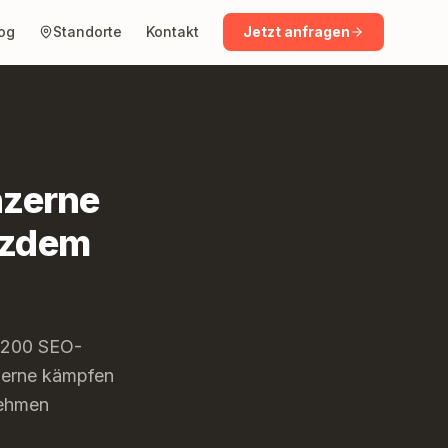
og
Standorte
Kontakt
Jetzt anfragen
nzerne
tzdem
r 200 SEO-
nzerne kämpfen
nehmen