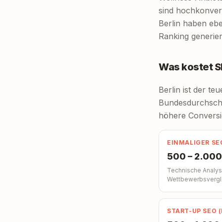
sind hochkonver
Berlin haben ebe
Ranking generie
Was kostet SE
Berlin ist der t
Bundesdurchschni
höhere Conversi
EINMALIGER SE
500 – 2.000
Technische Analy
Wettbewerbsvergle
START-UP SEO 