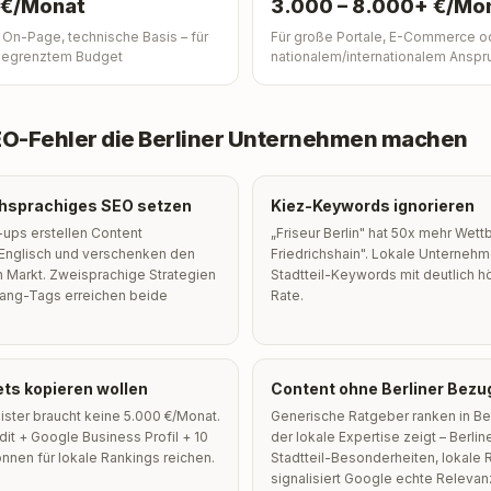
 €/Monat
3.000 – 8.000+ €/Mo
 On-Page, technische Basis – für
Für große Portale, E-Commerce o
begrenztem Budget
nationalem/internationalem Anspr
EO-Fehler die Berliner Unternehmen machen
chsprachiges SEO setzen
Kiez-Keywords ignorieren
t-ups erstellen Content
„Friseur Berlin" hat 50x mehr Wett
 Englisch und verschenken den
Friedrichshain". Lokale Unterneh
 Markt. Zweisprachige Strategien
Stadtteil-Keywords mit deutlich 
lang-Tags erreichen beide
Rate.
ts kopieren wollen
Content ohne Berliner Bezu
eister braucht keine 5.000 €/Monat.
Generische Ratgeber ranken in Ber
dit + Google Business Profil + 10
der lokale Expertise zeigt – Berlin
önnen für lokale Rankings reichen.
Stadtteil-Besonderheiten, lokale 
signalisiert Google echte Relevan