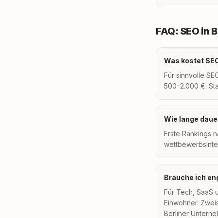
FAQ: SEO in B
Was kostet SEO 
Für sinnvolle SE
500–2.000 €. Sta
Wie lange dauer
Erste Rankings n
wettbewerbsinten
Brauche ich en
Für Tech, SaaS u
Einwohner. Zweis
Berliner Untern