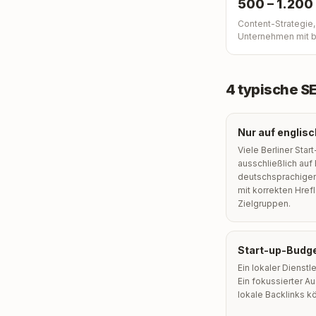
500 – 1.200
Content-Strategie,
Unternehmen mit 
4 typische S
Nur auf englis
Viele Berliner Star
ausschließlich auf
deutschsprachigen
mit korrekten Href
Zielgruppen.
Start-up-Budge
Ein lokaler Dienstl
Ein fokussierter Au
lokale Backlinks k