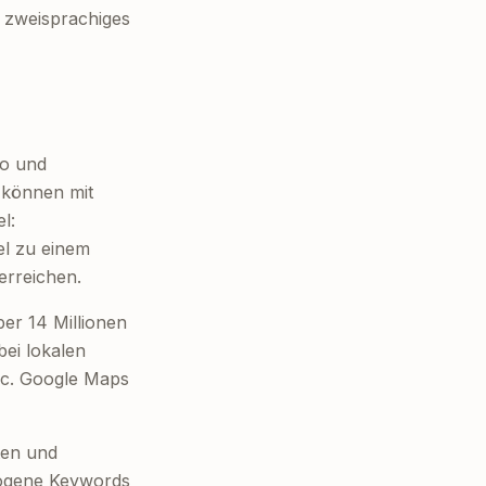
 zweisprachiges
do und
 können mit
l:
el zu einem
erreichen.
er 14 Millionen
bei lokalen
fic. Google Maps
ten und
ezogene Keywords