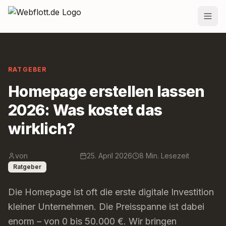
Zum Inhalt springen
Leistungen
RATGEBER
Preise
Homepage erstellen lassen
Projekte
2026: Was kostet das
Team
wirklich?
Blog
von
Bastian Saupe
25. April 2026
8 Min. Lesezeit
Standorte
Ratgeber
Kontakt
Die Homepage ist oft die erste digitale Investition
kleiner Unternehmen. Die Preisspanne ist dabei
enorm – von 0 bis 50.000 €. Wir bringen