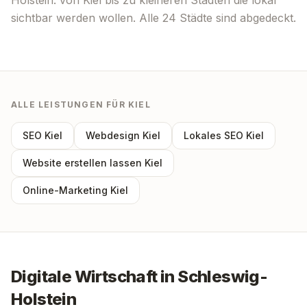
Holstein
: von
Kiel
bis zu kleineren Städten die lokal
sichtbar werden wollen. Alle
24
Städte sind abgedeckt.
ALLE LEISTUNGEN FÜR
KIEL
SEO
Kiel
Webdesign
Kiel
Lokales SEO
Kiel
Website erstellen lassen
Kiel
Online-Marketing
Kiel
Digitale Wirtschaft in
Schleswig-
Holstein