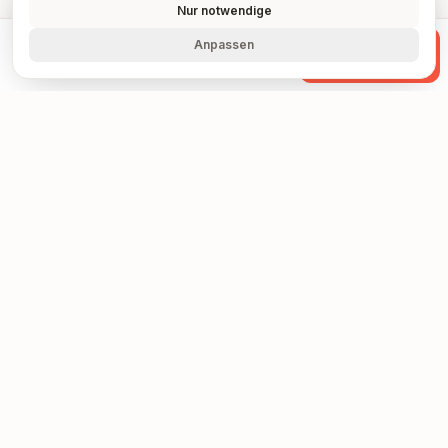
Nur notwendige
Anpassen
Anrufen
WhatsApp
Anfrage
Warum Unternehmen
uns
vertrauen
Transparenz ist uns wichtig. Hier sind echte
Fakten über unsere Arbeit.