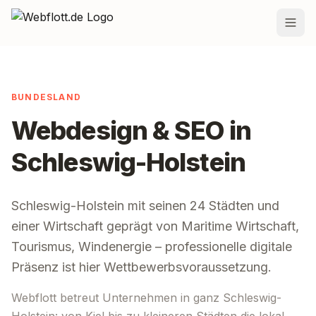
Zum Inhalt springen
Leistungen
BUNDESLAND
Preise
Webdesign & SEO in
Projekte
Schleswig-Holstein
Team
Blog
Schleswig-Holstein
mit seinen
24
Städten und
einer Wirtschaft geprägt von
Maritime Wirtschaft,
Standorte
Tourismus, Windenergie
– professionelle digitale
Kontakt
Präsenz ist hier Wettbewerbsvoraussetzung.
Webflott betreut Unternehmen in ganz
Schleswig-