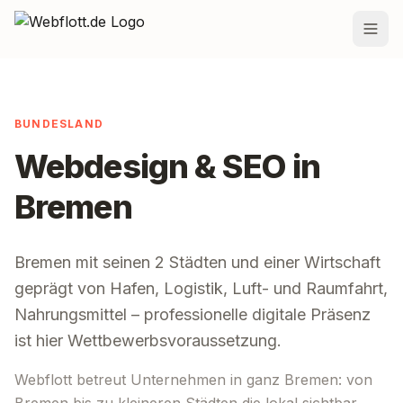
Zum Inhalt springen
Leistungen
BUNDESLAND
Preise
Webdesign & SEO in
Projekte
Bremen
Team
Blog
Bremen
mit seinen
2
Städten und einer Wirtschaft
geprägt von
Hafen, Logistik, Luft- und Raumfahrt,
Standorte
Nahrungsmittel
– professionelle digitale Präsenz
Kontakt
ist hier Wettbewerbsvoraussetzung.
Webflott betreut Unternehmen in ganz
Bremen
: von