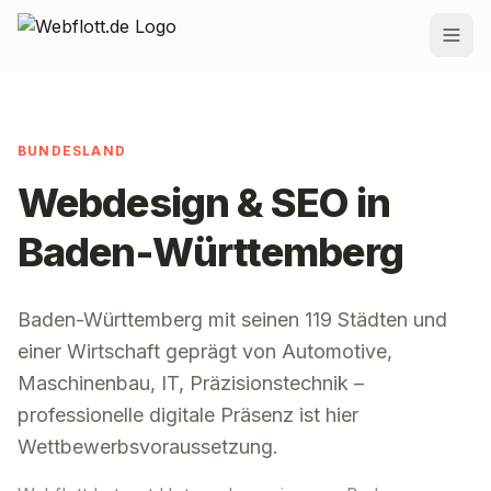
Zum Inhalt springen
Leistungen
BUNDESLAND
Preise
Webdesign & SEO in
Projekte
Baden-Württemberg
Team
Blog
Baden-Württemberg
mit seinen
119
Städten und
einer Wirtschaft geprägt von
Automotive,
Standorte
Maschinenbau, IT, Präzisionstechnik
–
Kontakt
professionelle digitale Präsenz ist hier
Wettbewerbsvoraussetzung.