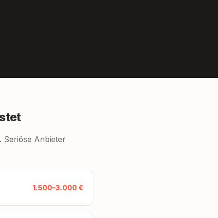
stet
. Seriöse Anbieter
1.500–3.000 €