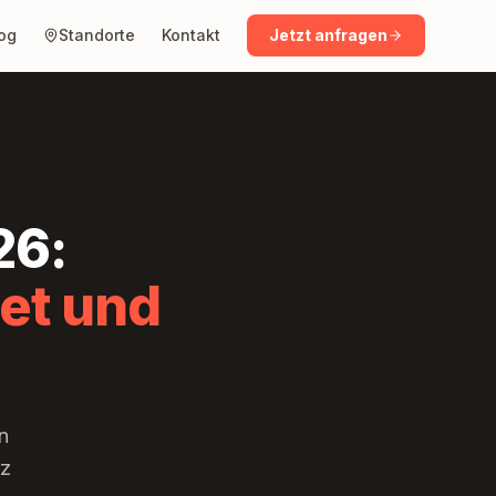
og
Standorte
Kontakt
Jetzt anfragen
26:
et und
n
lz