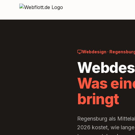
Zum Inhalt springen
Webdesign · Regensburg
Webdesi
Was ein
bringt
Regensburg als Mittela
2026 kostet, wie lange