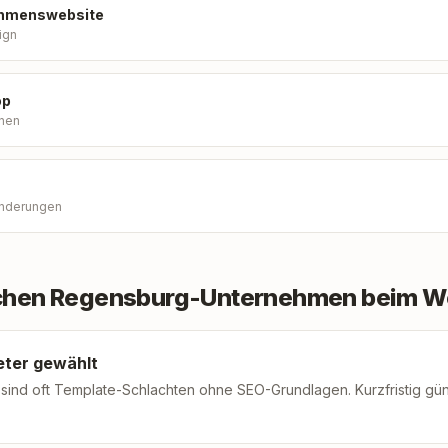
ehmenswebsite
ign
op
nen
 Änderungen
achen Regensburg-Unternehmen beim 
eter gewählt
sind oft Template-Schlachten ohne SEO-Grundlagen. Kurzfristig günst