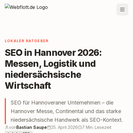
Zum Inhalt springen
Leistungen
LOKALER RATGEBER
Preise
SEO in Hannover 2026:
Projekte
Messen, Logistik und
Team
niedersächsische
Blog
Wirtschaft
Standorte
SEO für Hannoveraner Unternehmen – die
Kontakt
Hannover Messe, Continental und das starke
niedersächsische Handwerk als SEO-Kontext.
von
Bastian Saupe
25. April 2026
7 Min. Lesezeit