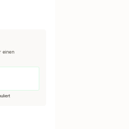
r einen
|
liert