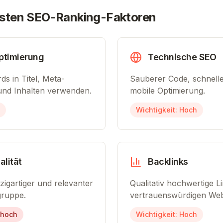
gsten SEO-Ranking-Faktoren
timierung
Technische SEO
s in Titel, Meta-
Sauberer Code, schnell
nd Inhalten verwenden.
mobile Optimierung.
Wichtigkeit:
Hoch
lität
Backlinks
zigartiger und relevanter
Qualitativ hochwertige L
lgruppe.
vertrauenswürdigen Web
 hoch
Wichtigkeit:
Hoch