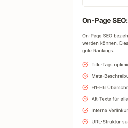
On-Page SEO:
On-Page SEO bezieht 
werden können. Diese
gute Rankings.
Title-Tags optim
Meta-Beschreibu
H1-H6 Überschri
Alt-Texte für all
Interne Verlinku
URL-Struktur su