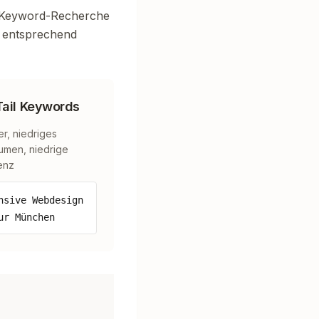
he Keyword-Recherche
e entsprechend
ail Keywords
r, niedriges
umen, niedrige
enz
nsive Webdesign
ur München