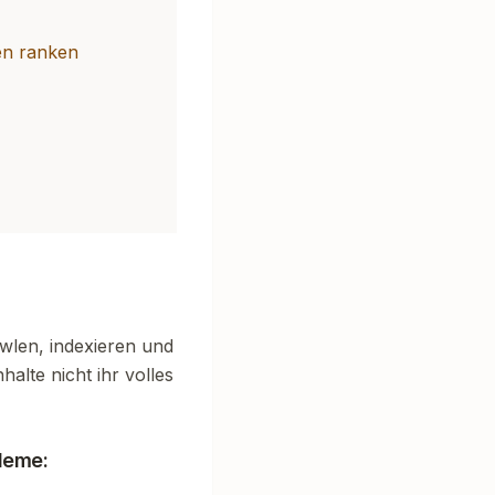
en ranken
wlen, indexieren und
alte nicht ihr volles
leme: